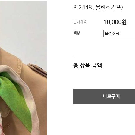
8-2448( 뮬란스카프)
10,000원
판매가격
색상
총 상품 금액
바로구매