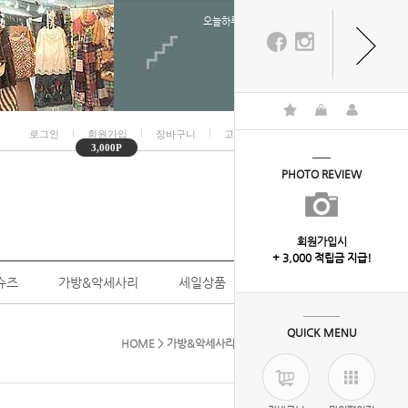
오늘하루 열지않음
ㅣ
ㅣ
ㅣ
ㅣ
로그인
회원가입
장바구니
고객센터
마이페이지
3,000P
PHOTO REVIEW
회원가입시
+ 3,000 적립금 지급!
슈즈
가방&악세사리
세일상품
개인결제
QUICK MENU
HOME
>
가방&악세사리
> 8-2448( 뮬란스카프)