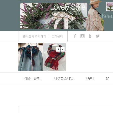
즐겨찾기 추가하기
고객센터
ㅣ
러블리&큐티
내추럴스타일
아우터
탑