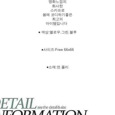
명화느낌의
화사한
스카프로
봄에 코디하기좋은
최고의
아이템입니다
● 색상:옐로우.그린.블루
●사이즈:Free 66x66
●소재:면.폴리