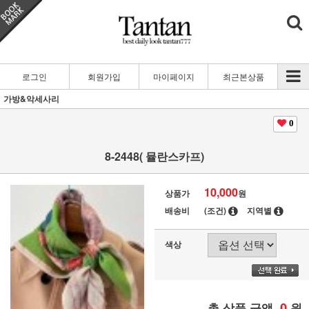
로그인
회원가입
마이페이지
최근본상품
가방&악세사리
0
8-2448( 뮬란스카프)
10,000
상품가
원
배송비
(조건)
지역별
색상
0
총 상품 금액
원