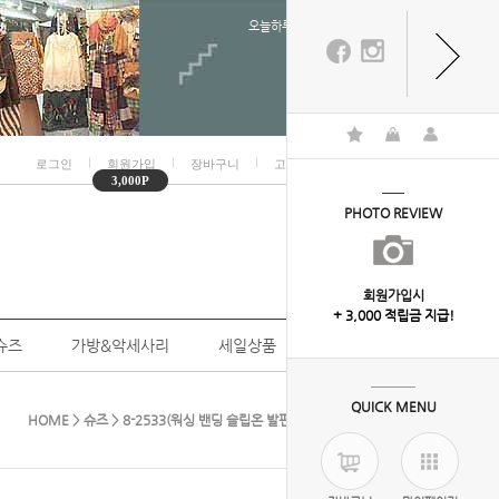
오늘하루 열지않음
ㅣ
ㅣ
ㅣ
ㅣ
로그인
회원가입
장바구니
고객센터
마이페이지
3,000P
PHOTO REVIEW
회원가입시
+ 3,000 적립금 지급!
슈즈
가방&악세사리
세일상품
개인결제
QUICK MENU
HOME
>
슈즈
> 8-2533(워싱 밴딩 슬립온 발편한 칼라 단화 메리제인 )