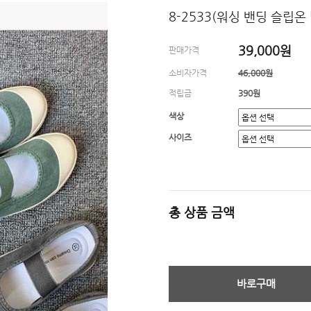
8-2533(워싱 밴딩 슬립온
39,000원
판매가격
소비자가격
46,000원
적립금
390원
색상
사이즈
총 상품 금액
바로구매