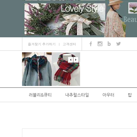
즐겨찾기 추가하기
고객센터
ㅣ
러블리&큐티
내추럴스타일
아우터
탑