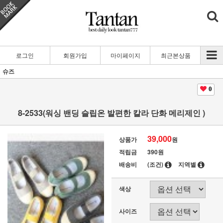
로그인
회원가입
마이페이지
최근본상품
슈즈
0
8-2533(워싱 밴딩 슬립온 발편한 칼라 단화 메리제인 )
39,000
상품가
원
적립금
390원
배송비
(조건)
지역별
색상
사이즈