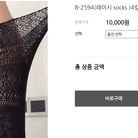
8-2594(레이시 socks )
10,000원
판매가격
선택
총 상품 금액
바로구매