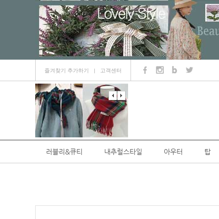
즐겨찾기 추가하기
고객센터
ㅣ
러블리&큐티
내추럴스타일
아우터
탑