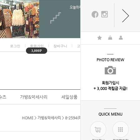
오늘하루 열지않음
ㅣ
ㅣ
ㅣ
ㅣ
로그인
회원가입
장바구니
고객센터
마이페이지
3,000P
PHOTO REVIEW
회원가입시
+ 3,000 적립금 지급!
슈즈
가방&악세사리
세일상품
개인결제
QUICK MENU
HOME
>
가방&악세사리
> 8-2594(레이시 Socks )4칼라세트