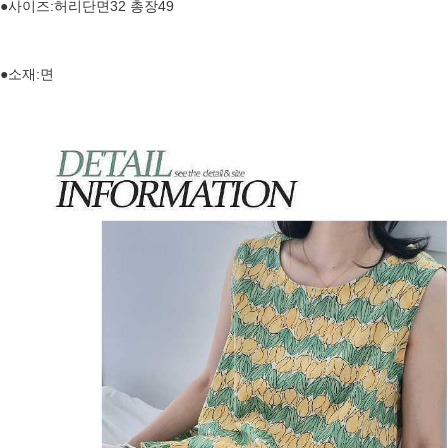
●사이즈:허리단면32 총장49
●소재:면