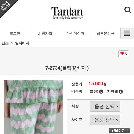
로그인
회원가입
마이페이지
최근본상품
팬츠
일자바지
0
7-2734(튤립꽃바지 )
15,000
상품가
원
배송비
(조건)
지역별
색상
사이즈