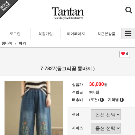
로그인
회원가입
마이페이지
최근본상품
청바지
하의
0
7-7827(동그리꽃 통바지 )
30,000
상품가
원
적립금
300원
배송비
(조건)
지역별
색상
사이즈