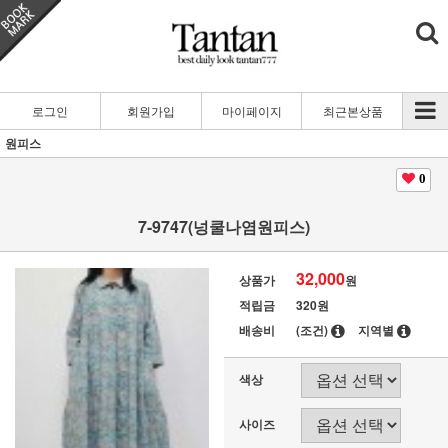
로그인
회원가입
마이페이지
최근본상품
원피스
0
7-9747(넝쿨나염원피스)
32,000
상품가
원
적립금
320원
배송비
(조건)
지역별
색상
사이즈