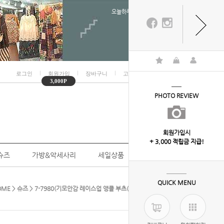
오늘하루 열지않음
ㅣ
ㅣ
ㅣ
ㅣ
로그인
회원가입
장바구니
고객센터
마이페이지
3,000P
PHOTO REVIEW
회원가입시
+ 3,000 적립금 지급!
슈즈
가방&악세사리
세일상품
개인결제
QUICK MENU
OME
>
슈즈
> 7-7980(기모안감 레이스업 앵클 부츠(4cm) 천연소가죽이에요