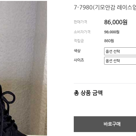
7-7980(기모안감 레이스
86,000원
판매가격
소비자가격
98,000원
적립금
860원
색상
사이즈
총 상품 금액
바로구매