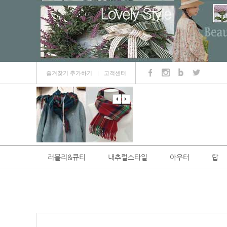
즐겨찾기 추가하기
고객센터
ㅣ
러블리&큐티
내추럴스타일
아우터
탑