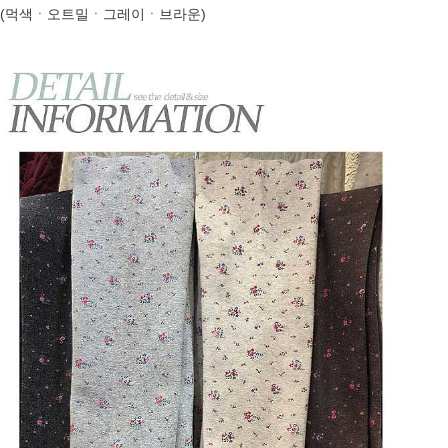
(먹색ㆍ오트밀ㆍ그레이ㆍ브라운)