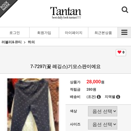
로그인
회원가입
마이페이지
최근본상품
러블리&큐티
하의
0
7-7297(꽃 레깅스)기모스판이에요
28,000
상품가
원
적립금
280원
배송비
(조건)
지역별
색상
사이즈