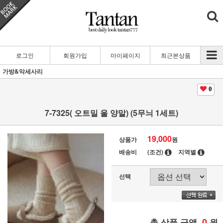
로그인
회원가입
마이페이지
최근본상품
가방&악세사리
0
7-7325( 오트밀 울 양말) (5무늬 1세트)
19,000
상품가
원
배송비
(조건)
지역별
선택
0
총 상품 금액
원