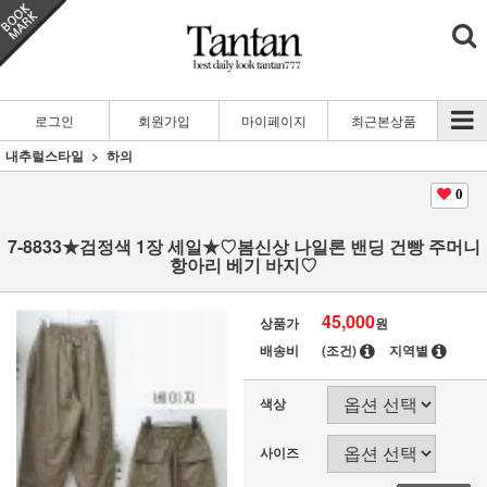
로그인
회원가입
마이페이지
최근본상품
내추럴스타일
하의
0
7-8833★검정색 1장 세일★♡봄신상 나일론 밴딩 건빵 주머니
항아리 베기 바지♡
45,000
상품가
원
배송비
(조건)
지역별
색상
사이즈