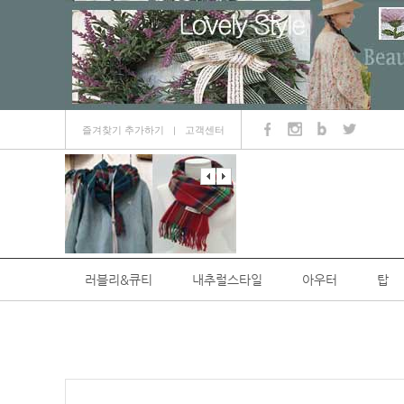
즐겨찾기 추가하기
고객센터
ㅣ
러블리&큐티
내추럴스타일
아우터
탑