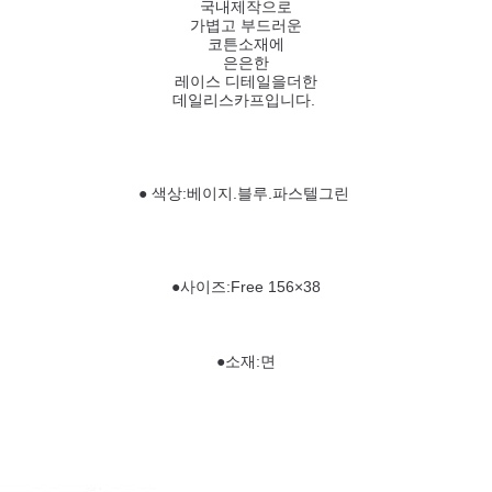
국내제작으로
가볍고 부드러운
코튼소재에
은은한
레이스 디테일을더한
데일리스카프입니다.
● 색상:베이지.블루.파스텔그린
●사이즈:Free 156×38
●소재:면