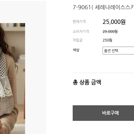
7-9061( 세레나레이스스
25,000원
판매가격
소비자가격
29,000원
적립금
250원
색상
총 상품 금액
바로구매