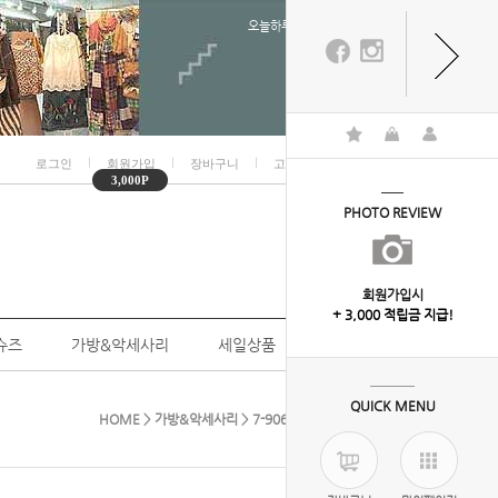
오늘하루 열지않음
ㅣ
ㅣ
ㅣ
ㅣ
로그인
회원가입
장바구니
고객센터
마이페이지
3,000P
PHOTO REVIEW
회원가입시
+ 3,000 적립금 지급!
슈즈
가방&악세사리
세일상품
개인결제
QUICK MENU
HOME
>
가방&악세사리
> 7-9061( 세레나레이스스카프)