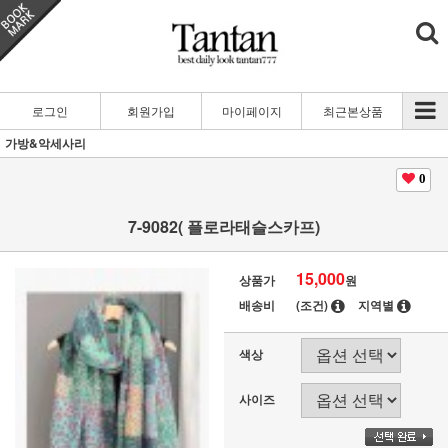
로그인
회원가입
마이페이지
최근본상품
가방&악세사리
0
7-9082( 플로라태슬스카프)
15,000
상품가
원
배송비
(조건)
지역별
색상
사이즈