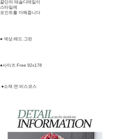
끝단의 태슬디테일이
스타일에
포인트를 더해줍니다
● 색상:레드.그린
●사이즈:Free 92x178
●소재:면.비스코스