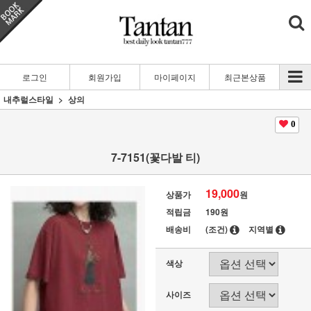
로그인
회원가입
마이페이지
최근본상품
내추럴스타일
상의
0
7-7151(꽃다발 티)
19,000
상품가
원
적립금
190원
배송비
(조건)
지역별
색상
사이즈