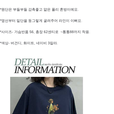
*원단은 부들부들 감촉좋고 얇은 폴리 혼방이예요.
*옆선부터 밑단을 둥그렇게 굴려주어 라인이 이뻐요.
*사이즈- 가슴반품 56, 총장 62센티로 ~통통88까지 착용.
*색상- 버건디, 화이트, 네이비 3칼라.