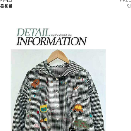
혼용률
면