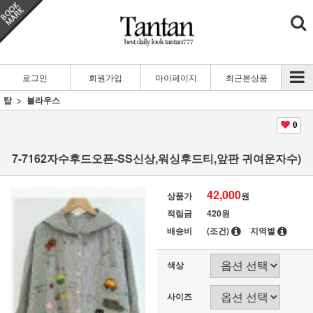
로그인
회원가입
마이페이지
최근본상품
탑
블라우스
0
7-7162자수후드오픈-SS신상,워싱후드티,앞판 귀여운자수)
42,000
상품가
원
적립금
420원
배송비
(조건)
지역별
색상
사이즈