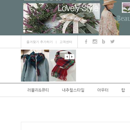
즐겨찾기 추가하기
고객센터
ㅣ
러블리&큐티
내추럴스타일
아우터
탑