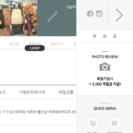
오늘하루 열지않음
ㅣ
ㅣ
ㅣ
ㅣ
로그인
회원가입
장바구니
고객센터
마이페이지
3,000P
PHOTO REVIEW
회원가입시
+ 3,000 적립금 지급!
슈즈
가방&악세사리
세일상품
개인결제
QUICK MENU
> 7-7167(마리앙 셔츠티-봄신상 셔츠레이어드티 브이넥 스트라이프 캐주얼 )