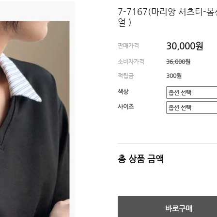
7-7167(마리앙 셔츠티
얼 )
30,000원
판매가격
소비자가격
36,000원
적립금
300원
색상
사이즈
총 상품 금액
바로구매