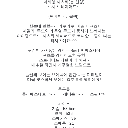
마리앙 셔츠티(봄 신상)
~ 셔츠 레이어드~
(연베이지, 블랙)
한눈에 반할~~ 너무너무 예쁜 티셔츠!
데일리 무드와 캐주얼 무드가 동시에 느껴지는
아이템으로~ 셔츠와 레이어드로 코디한 느낌이 나는
티셔츠예요~^^
구김이 가지않는 레이온 폴리 혼방소재에
셔츠를 레이어드한 듯한
스트라이프 패턴이 더 해져~
내추럴 하면서 캐주얼한 느낌으로~~
늘씬해 보이는 브이넥에 밑단 사선 디테일이
더욱 멋스럽게 보이는 강추 아이템이예요!
혼용률
폴리에스테르 37% 레이온 57% 스판 6%
사이즈
가슴 53.5cm
밑단 53.5
소매기장 35
소매통 21