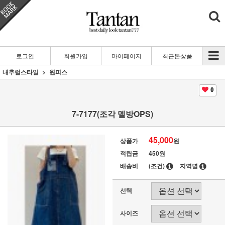
로그인
회원가입
마이페이지
최근본상품
내추럴스타일
원피스
0
7-7177(조각 멜방OPS)
45,000
상품가
원
적립금
450원
배송비
(조건)
지역별
선택
사이즈