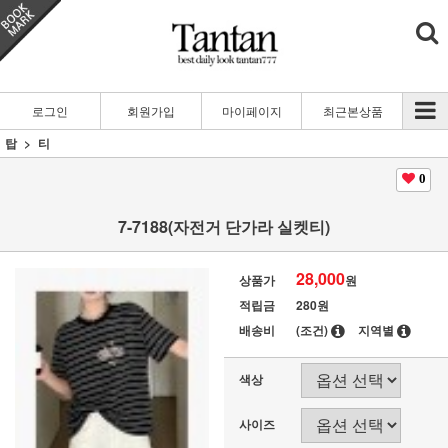
로그인
회원가입
마이페이지
최근본상품
탑
티
0
7-7188(자전거 단가라 실켓티)
28,000
상품가
원
적립금
280원
배송비
(조건)
지역별
색상
사이즈