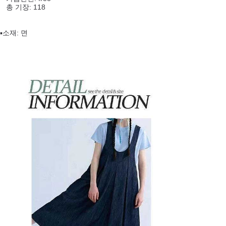
총 기장: 118
▪️소재: 면