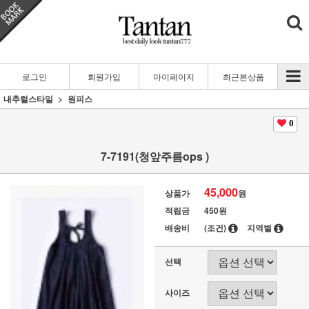
로그인
회원가입
마이페이지
최근본상품
내추럴스타일
원피스
0
7-7191(청앞주름ops )
45,000
상품가
원
적립금
450원
배송비
(조건)
지역별
선택
사이즈