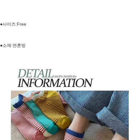
●사이즈:Free
●소재:면혼방