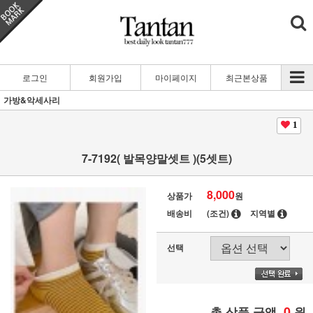
로그인
회원가입
마이페이지
최근본상품
가방&악세사리
1
7-7192( 발목양말셋트 )(5셋트)
8,000
상품가
원
배송비
(조건)
지역별
선택
0
총 상품 금액
원