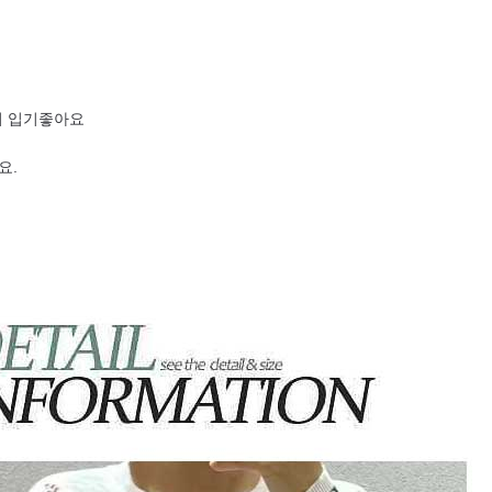
서 입기좋아요
요.