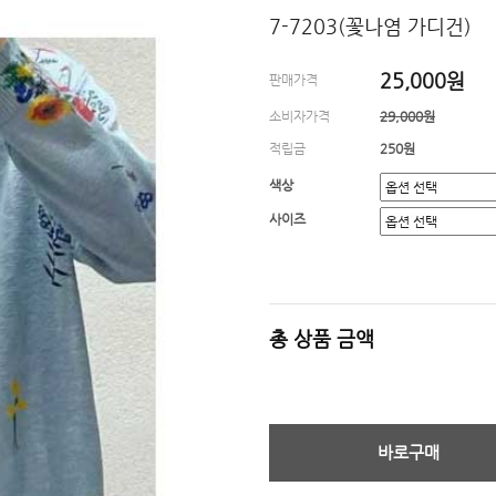
7-7203(꽃나염 가디건)
25,000원
판매가격
소비자가격
29,000원
적립금
250원
색상
사이즈
총 상품 금액
바로구매