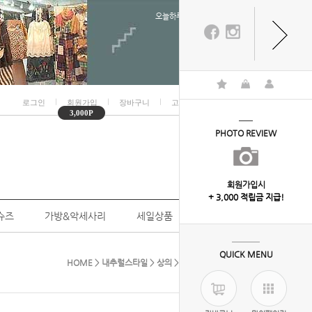
오늘하루 열지않음
ㅣ
ㅣ
ㅣ
ㅣ
로그인
회원가입
장바구니
고객센터
마이페이지
3,000P
PHOTO REVIEW
회원가입시
+ 3,000 적립금 지급!
슈즈
가방&악세사리
세일상품
개인결제
QUICK MENU
HOME
>
내추럴스타일
>
상의
> 7-7203(꽃나염 가디건)