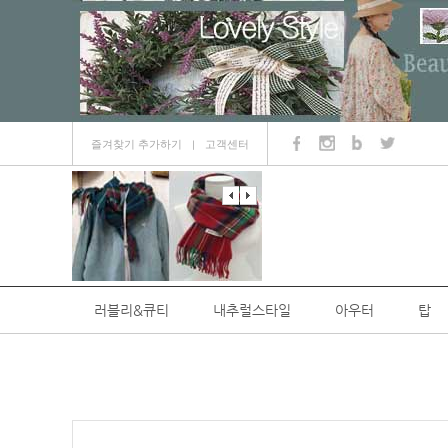
즐겨찾기 추가하기
고객센터
ㅣ
러블리&큐티
내추럴스타일
아우터
탑