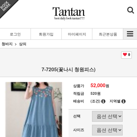
로그인
회원가입
마이페이지
최근본상품
청바지
상의
0
7-7205(꽃나시 청원피스)
52,000
상품가
원
적립금
520원
배송비
(조건)
지역별
선택
사이즈