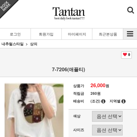
로그인
회원가입
마이페이지
최근본상품
내추럴스타일
상의
0
7-7206(애플티)
26,000
상품가
원
적립금
260원
배송비
(조건)
지역별
색상
사이즈