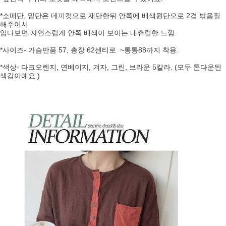
*소매단, 밑단은 데끼컷으로 재단한뒤 안쪽에 배색원단으로 2겹 밖음질
해주어서
입다보면 자연스럽게 안쪽 배색이 보이는 내츄럴한 느낌.
*사이즈- 가슴반품 57, 총장 62센티로 ~통통88까지 착용.
*색상- 다크오렌지, 연베이지, 겨자, 그린, 브라운 5칼라. (모두 톤다운된
색감이예요.)