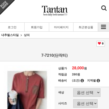
로그인
회원가입
마이페이지
최근본상품
내추럴스타일
상의
0
7-7210(단작티)
28,000
상품가
원
적립금
280원
배송비
(조건)
지역별
색상
사이즈