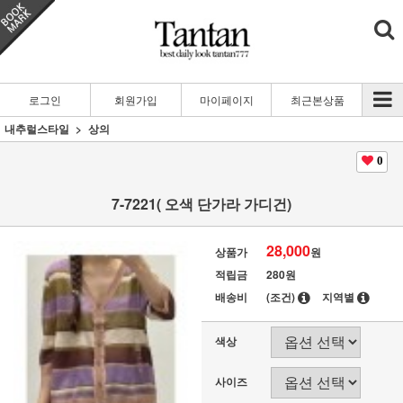
로그인
회원가입
마이페이지
최근본상품
내추럴스타일
상의
0
7-7221( 오색 단가라 가디건)
28,000
상품가
원
적립금
280원
배송비
(조건)
지역별
색상
사이즈