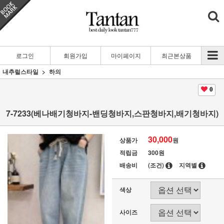
로그인
회원가입
마이페이지
최근본상품
내추럴스타일
하의
0
7-7233(베나배기청바지-밴딩청바지,스판청바지,배기청바지)
30,000
상품가
원
적립금
300원
배송비
(조건)
지역별
색상
사이즈