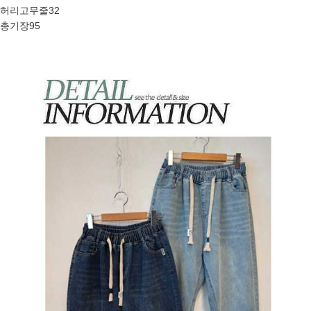
허리고무줄32
총기장95