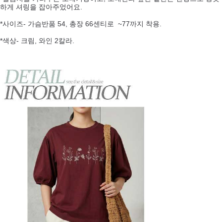
하게 셔링을 잡아주었어요.
*사이즈- 가슴반품 54, 총장 66센티로 ~77까지 착용.
*색상- 크림, 와인 2칼라.