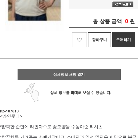
0
총 상품 금액
원
장바구니
구매하기
상세정보 새창 열기
상세 정보를 확대해 보실 수 있습니다.
ftp-107813
<라인꽃티>
*얇팍한 순면에 라인자수로 꽃모양을 수놓아준 티셔츠.
*팔꿈치를 가려주는 소매기장이고, 소매단과 옆선 밑단은 밴딩으로 봉긋