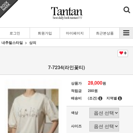
로그인
회원가입
마이페이지
최근본상품
내추럴스타일
상의
0
7-7234(라인꽃티)
28,000
상품가
원
적립금
280원
배송비
(조건)
지역별
색상
사이즈