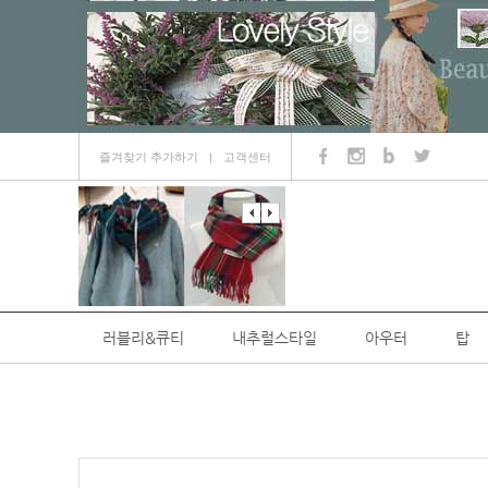
즐겨찾기 추가하기
고객센터
ㅣ
러블리&큐티
내추럴스타일
아우터
탑