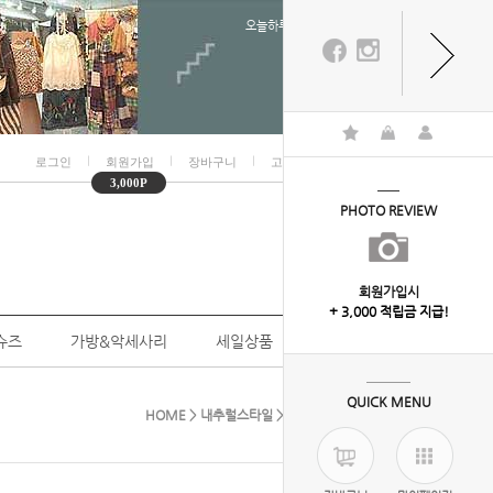
오늘하루 열지않음
ㅣ
ㅣ
ㅣ
ㅣ
로그인
회원가입
장바구니
고객센터
마이페이지
3,000P
PHOTO REVIEW
회원가입시
+ 3,000 적립금 지급!
슈즈
가방&악세사리
세일상품
개인결제
QUICK MENU
HOME
>
내추럴스타일
>
하의
> 7-7242(바지-1)