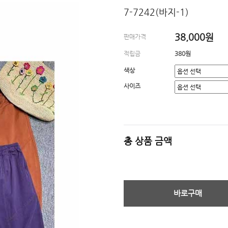
7-7242(바지-1)
38,000원
판매가격
적립금
380원
색상
사이즈
총 상품 금액
바로구매