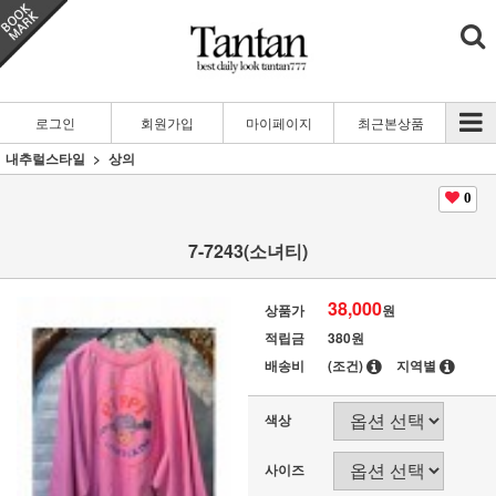
로그인
회원가입
마이페이지
최근본상품
내추럴스타일
상의
0
7-7243(소녀티)
38,000
상품가
원
적립금
380원
배송비
(조건)
지역별
색상
사이즈