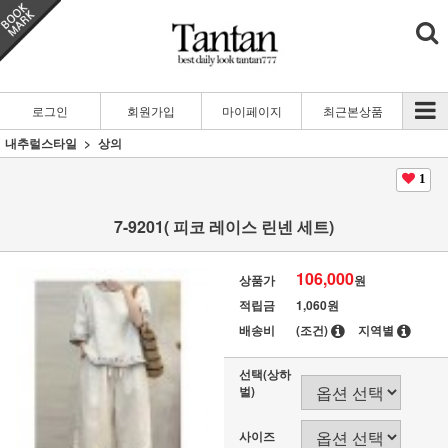
로그인
회원가입
마이페이지
최근본상품
내추럴스타일
상의
1
7-9201( 피코 레이스 린넨 세트)
106,000
상품가
원
적립금
1,060원
배송비
(조건)
지역별
선택(상하
벌)
사이즈