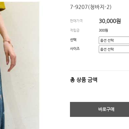
7-9207(청바지-2)
30,000원
판매가격
적립금
300원
선택
사이즈
총 상품 금액
바로구매