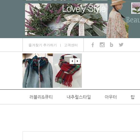
즐겨찾기 추가하기
고객센터
ㅣ
러블리&큐티
내추럴스타일
아우터
탑