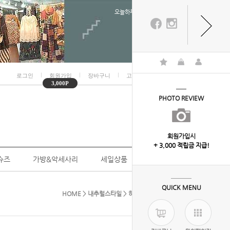
오늘하루 열지않음
ㅣ
ㅣ
ㅣ
ㅣ
로그인
회원가입
장바구니
고객센터
마이페이지
3,000P
PHOTO REVIEW
회원가입시
+ 3,000 적립금 지급!
슈즈
가방&악세사리
세일상품
개인결제
QUICK MENU
HOME
>
내추럴스타일
>
하의
> 7-9207(청바지-2)