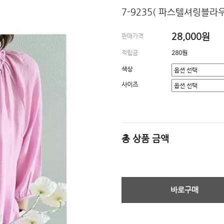
7-9235( 파스텔셔링블라
28,000원
판매가격
적립금
280원
색상
사이즈
총 상품 금액
바로구매