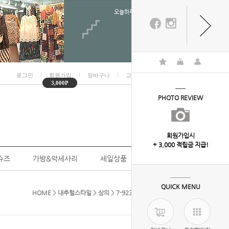
오늘하루 열지않음
ㅣ
ㅣ
ㅣ
ㅣ
로그인
회원가입
장바구니
고객센터
마이페이지
3,000P
PHOTO REVIEW
회원가입시
+ 3,000 적립금 지급!
슈즈
가방&악세사리
세일상품
개인결제
QUICK MENU
HOME
>
내추럴스타일
>
상의
> 7-9235( 파스텔셔링블라우스)