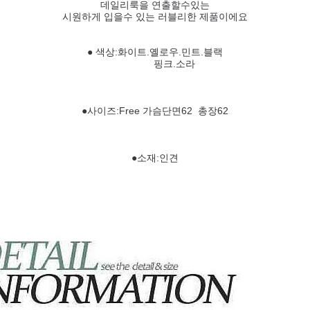
데일리룩을 연출할수있는
시원하게 입을수 있는 러블리한 제품이에요
● 색상:화이트.옐로우.민트.블랙
핑크.소라
●사이즈:Free 가슴단면62 총장62
●소재:인견