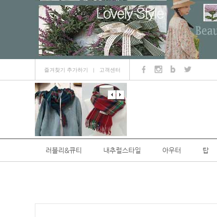
즐겨찾기 추가하기
고객센터
ㅣ
러블리&큐티
내추럴스타일
아우터
탑