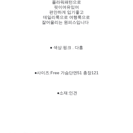
플라워패턴으로
핏이여유있어
편안하게 입기좋고
데일리룩으로 여행룩으로
잘어울리는 원피스입니다
● 색상:핑크 . 다홍
●사이즈:Free 가슴단면51 총장121
●소재:인견