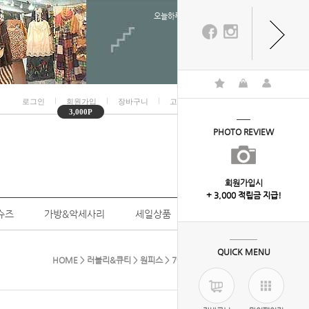
오늘하루 열지않음
ㅣ
ㅣ
ㅣ
ㅣ
로그인
회원가입
장바구니
고객센터
마이페이지
3,000P
PHOTO REVIEW
회원가입시
+ 3,000 적립금 지급!
슈즈
가방&악세사리
세일상품
개인결제
QUICK MENU
HOME
>
러블리&큐티
>
원피스
> 7-9236( 쿨링인견원피스)