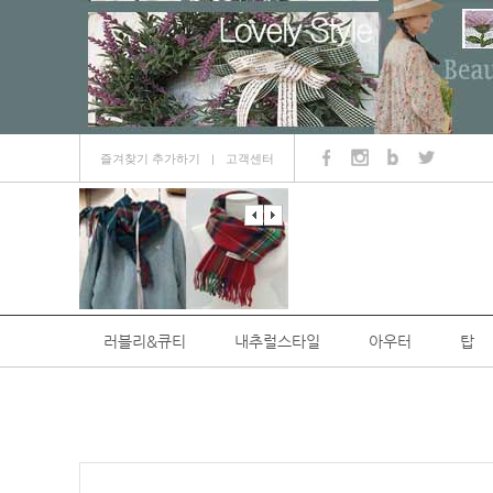
즐겨찾기 추가하기
고객센터
ㅣ
러블리&큐티
내추럴스타일
아우터
탑