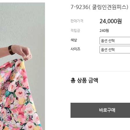
7-9236( 쿨링인견원피스)
24,000원
판매가격
적립금
240원
색상
사이즈
총 상품 금액
바로구매