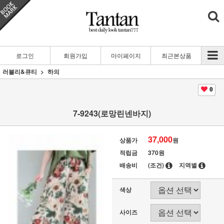
로그인
회원가입
마이페이지
최근본상품
러블리&큐티
하의
0
7-9243(로망린넨바지)
37,000
상품가
원
적립금
370원
배송비
(조건)
지역별
색상
사이즈