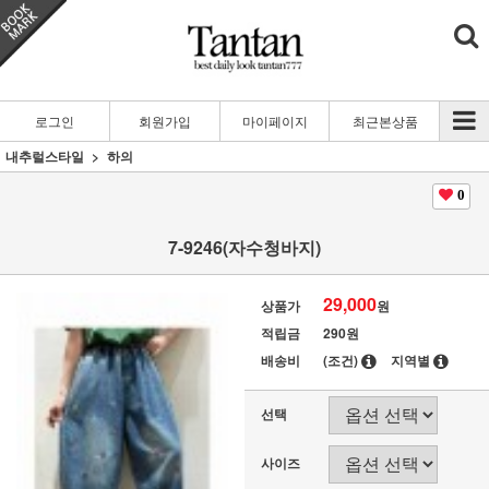
로그인
회원가입
마이페이지
최근본상품
내추럴스타일
하의
0
7-9246(자수청바지)
29,000
상품가
원
적립금
290원
배송비
(조건)
지역별
선택
사이즈