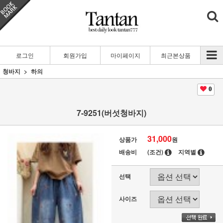
로그인
회원가입
마이페이지
최근본상품
청바지
하의
0
7-9251(버섯청바지)
31,000
상품가
원
배송비
(조건)
지역별
선택
사이즈