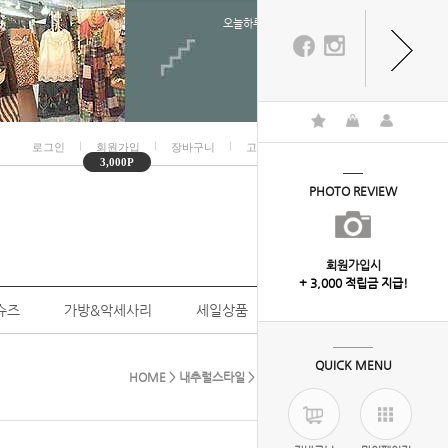
오늘하루 열지않음
ㅣ
ㅣ
ㅣ
ㅣ
로그인
회원가입
장바구니
고객센터
마이페이지
3,000P
PHOTO REVIEW
회원가입시
+ 3,000 적립금 지급!
슈즈
가방&악세사리
세일상품
개인결제
QUICK MENU
HOME
>
내추럴스타일
>
상의
> 7-9258(원트 티)