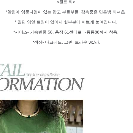
<원트 티>
*앞면에 영문나염이 있는 얇고 부들부들 감촉좋은 면혼방 티셔츠.
* 밑단 양옆 트임이 있어서 힢부분에 이쁘게 놓여집니다.
*사이즈- 가슴반품 58, 총장 61센티로 ~통통88까지 착용.
*색상- 다크레드, 그린, 브라운 3칼라.