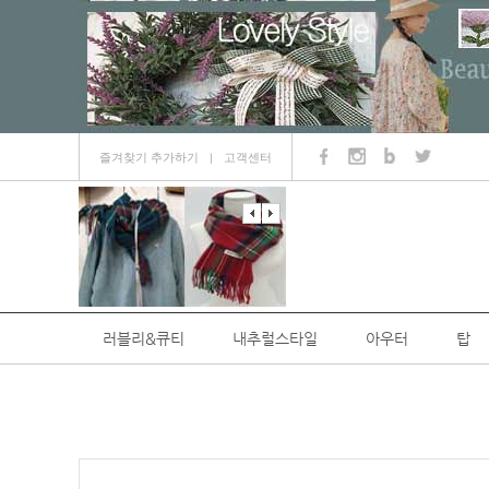
즐겨찾기 추가하기
고객센터
ㅣ
러블리&큐티
내추럴스타일
아우터
탑