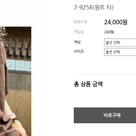
7-9258(원트 티)
24,000원
판매가격
적립금
240원
색상
사이즈
총 상품 금액
바로구매