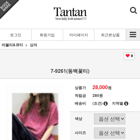
로그인
회원가입
마이페이지
최근본상품
러블리&큐티
상의
0
7-9261(동백꽃티)
28,000
상품가
원
적립금
280원
배송비
(조건)
지역별
색상
사이즈