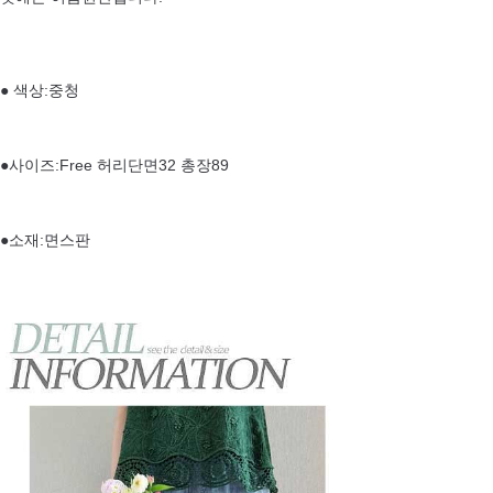
● 색상:중청
●사이즈:Free 허리단면32 총장89
●소재:면스판