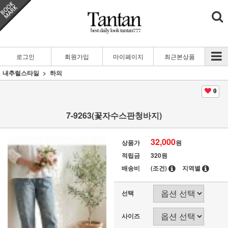
로그인
회원가입
마이페이지
최근본상품
내추럴스타일
하의
0
7-9263(꽃자수스판청바지)
32,000
상품가
원
적립금
320원
배송비
(조건)
지역별
선택
사이즈