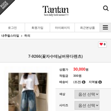
로그인
회원가입
마이페이지
최근본상품
내추럴스타일
하의
0
7-9266(꽃자수데님버뮤다팬츠)
30,000
상품가
원
적립금
300원
배송비
(조건)
지역별
색상
사이즈