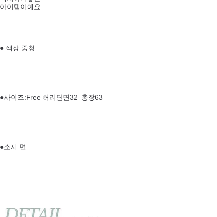
아이템이예요
● 색상:중청
●사이즈:Free 허리단면32 총장63
●소재:면