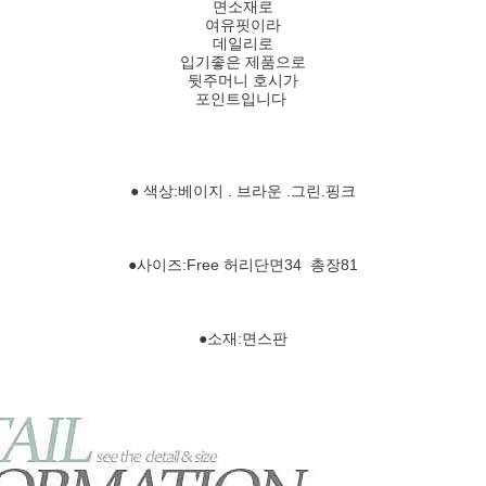
면소재로
여유핏이라
데일리로
입기좋은 제품으로
뒷주머니 호시가
포인트입니다
● 색상:베이지 . 브라운 .그린.핑크
●사이즈:Free 허리단면34 총장81
●소재:면스판