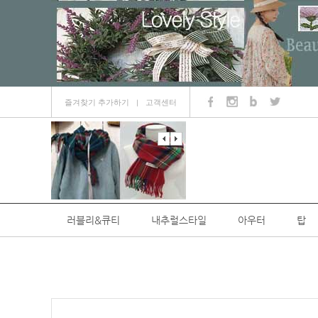
즐겨찾기 추가하기
고객센터
ㅣ
러블리&큐티
내추럴스타일
아우터
탑