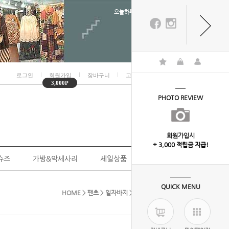
오늘하루 열지않음
ㅣ
ㅣ
ㅣ
ㅣ
로그인
회원가입
장바구니
고객센터
마이페이지
3,000P
PHOTO REVIEW
회원가입시
+ 3,000 적립금 지급!
슈즈
가방&악세사리
세일상품
개인결제
QUICK MENU
HOME
>
팬츠
>
일자바지
> 7-9267(호시포켓바지)