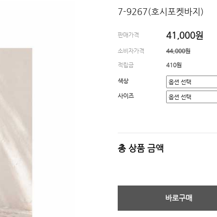
7-9267(호시포켓바지)
41,000원
판매가격
소비자가격
44,000원
적립금
410원
색상
사이즈
총 상품 금액
바로구매