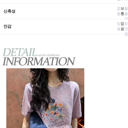
없
보
좋
신축성
음
통
음
기
있
없
모
안감
음
음
안
감