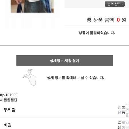
0
총 상품 금액
원
상품이 품절되었습니다.
상세정보 새창 열기
상세 정보를 확대해 보실 수 있습니다.
ftp- 107909
시원한원단
두
얇
보
두께감
꺼
음
통
움
없
보
있
비침
음
통
음