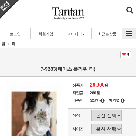
로그인
회원가입
마이페이지
최근본상품
탑
티
0
7-9283(페이스 플라워 티)
28,000
상품가
원
적립금
280원
배송비
(조건)
지역별
색상
사이즈