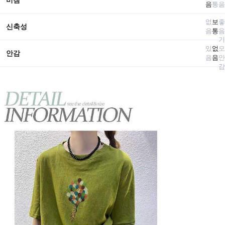
음
통
음
없
보
좋
신축성
음
통
음
기
있
없
모
안감
음
음
안
감