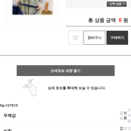
0
총 상품 금액
원
장바구니
구매하기
상세정보 새창 열기
상세 정보를 확대해 보실 수 있습니다.
ftp-107910
두
얇
보
두께감
꺼
음
통
움
없
보
있
비침