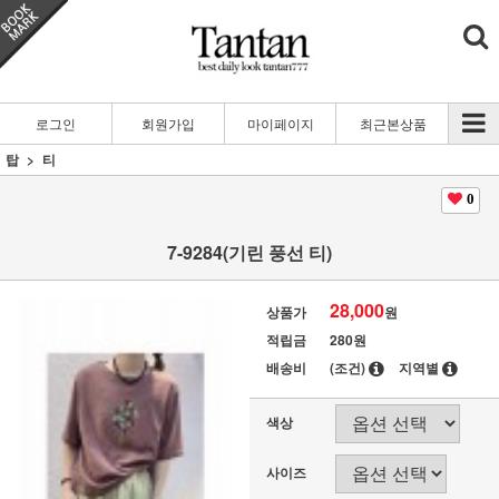
로그인
회원가입
마이페이지
최근본상품
탑
티
0
7-9284(기린 풍선 티)
28,000
상품가
원
적립금
280원
배송비
(조건)
지역별
색상
사이즈