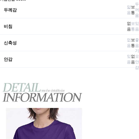
두
얇
보
두께감
꺼
음
통
움
없
보
있
비침
음
통
음
없
보
좋
신축성
음
통
음
기
있
없
모
안감
음
음
안
감