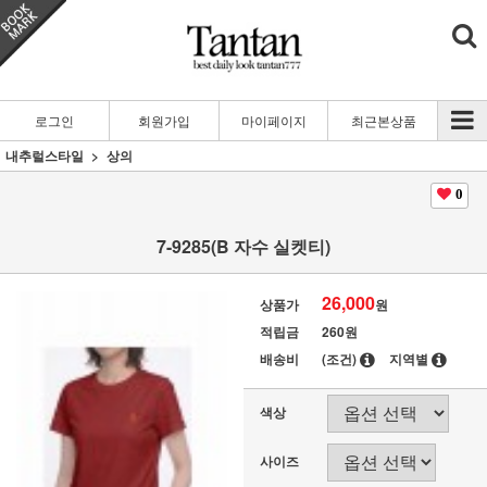
로그인
회원가입
마이페이지
최근본상품
내추럴스타일
상의
0
7-9285(B 자수 실켓티)
26,000
상품가
원
적립금
260원
배송비
(조건)
지역별
색상
사이즈