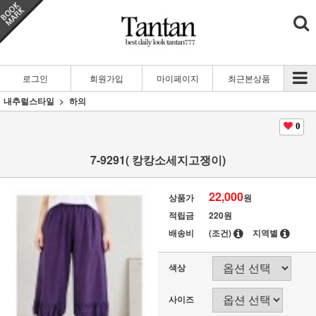
로그인
회원가입
마이페이지
최근본상품
내추럴스타일
하의
0
7-9291( 캉캉소세지고쟁이)
22,000
상품가
원
적립금
220원
배송비
(조건)
지역별
색상
사이즈