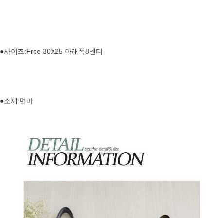
●사이즈:Free 30X25 아래폭8센티
●소재:면마