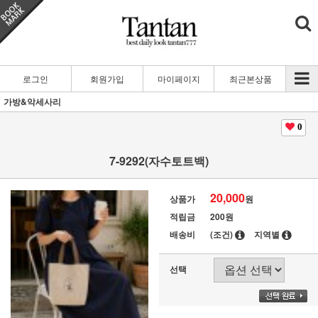
로그인
회원가입
마이페이지
최근본상품
가방&악세사리
0
7-9292(자수토트백)
20,000
상품가
원
적립금
200원
배송비
(조건)
지역별
선택