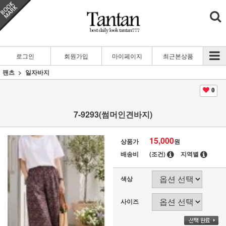
로그인
회원가입
마이페이지
최근본상품
팬츠
일자바지
0
7-9293(썸머인견바지)
15,000
상품가
원
배송비
(조건)
지역별
색상
사이즈