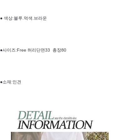
● 색상:블루.먹색.브라운
●사이즈:Free 허리단면33 총장80
●소재:인견