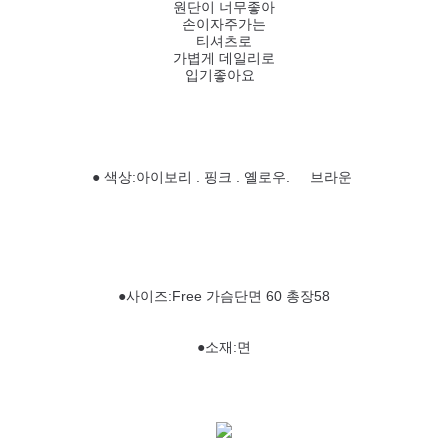
원단이 너무좋아
손이자주가는
티셔츠로
가볍게 데일리로
입기좋아요
● 색상:아이보리 . 핑크 . 옐로우. 브라운
●사이즈:Free 가슴단면 60 총장58
●소재:면