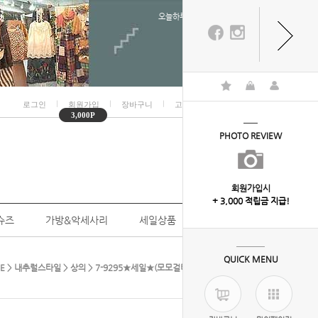
오늘하루 열지않음
ㅣ
ㅣ
ㅣ
ㅣ
로그인
회원가입
장바구니
고객센터
마이페이지
3,000P
PHOTO REVIEW
회원가입시
+ 3,000 적립금 지급!
슈즈
가방&악세사리
세일상품
개인결제
QUICK MENU
E
>
내추럴스타일
>
상의
> 7-9295★세일★(모모걸티셔츠,데일리티,여유핏)