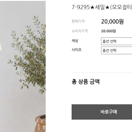
7-9295★세일★(모모걸
20,000원
판매가격
소비자가격
28,000원
색상
사이즈
총 상품 금액
바로구매