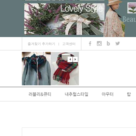
즐겨찾기 추가하기
고객센터
ㅣ
러블리&큐티
내추럴스타일
아우터
탑