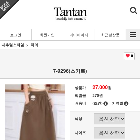
로그인
회원가입
마이페이지
최근본상품
내추럴스타일
하의
0
7-9296(스커트)
27,000
상품가
원
적립금
270원
배송비
(조건)
지역별
색상
사이즈